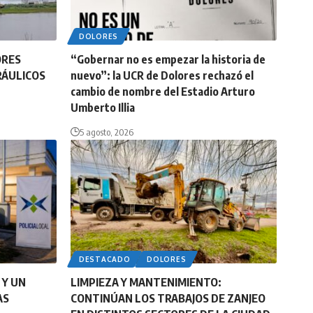
DOLORES
ORES
“Gobernar no es empezar la historia de
RÁULICOS
nuevo”: la UCR de Dolores rechazó el
cambio de nombre del Estadio Arturo
Umberto Illia
5 agosto, 2026
DESTACADO
DOLORES
 Y UN
LIMPIEZA Y MANTENIMIENTO:
AS
CONTINÚAN LOS TRABAJOS DE ZANJEO