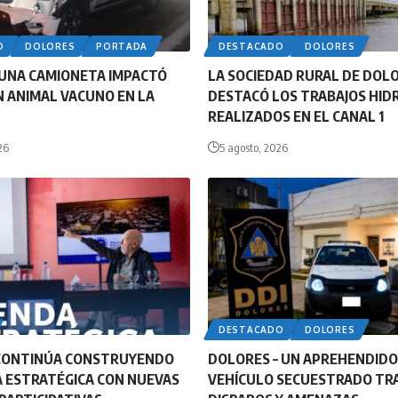
O
DOLORES
PORTADA
DESTACADO
DOLORES
UNA CAMIONETA IMPACTÓ
LA SOCIEDAD RURAL DE DOL
 ANIMAL VACUNO EN LA
DESTACÓ LOS TRABAJOS HID
REALIZADOS EN EL CANAL 1
26
5 agosto, 2026
DESTACADO
DOLORES
CONTINÚA CONSTRUYENDO
DOLORES – UN APREHENDIDO
 ESTRATÉGICA CON NUEVAS
VEHÍCULO SECUESTRADO TR