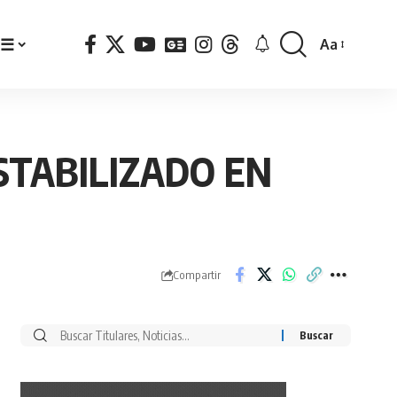
☰
Aa
Font
Resizer
STABILIZADO EN
Compartir
Buscar
por: