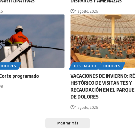
PARTICIPATIVAS
DISPAROS Y AMENAZAS
26
4 agosto, 2026
DOLORES
DESTACADO
DOLORES
Corte programado
VACACIONES DE INVIERNO: R
HISTÓRICO DE VISITANTES Y
26
RECAUDACIÓN EN EL PARQU
DE DOLORES
4 agosto, 2026
Mostrar más