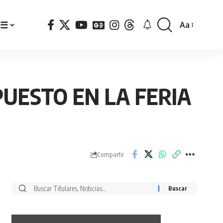
☰
Aa
Font
Resizer
UESTO EN LA FERIA
Compartir
Buscar
por: