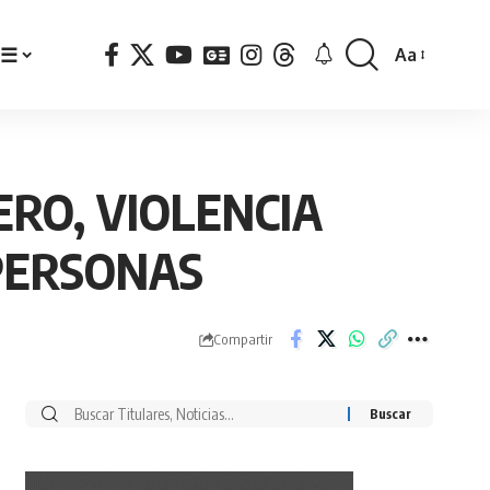
☰
Aa
Font
Resizer
RO, VIOLENCIA
 PERSONAS
Compartir
Buscar
por: