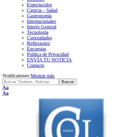
Espectaculos
Ciencia – Salud
Gastronomía
Internacionales
Interés General
Tecnología
Curiosidades
Reflexiones
Encuestas
Política de Privacidad
ENVÍA TU NOTICIA
Contacto
Notificationes
Mostrar más
Font
Aa
Resizer
Font
Aa
Resizer