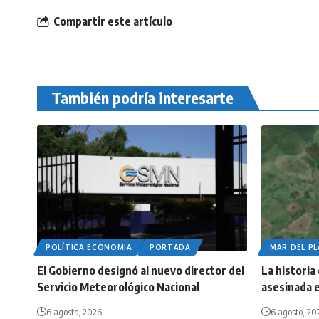
Compartir este artículo
También podría interesarte
POLÍTICA ECONOMIA
PORTADA
MAR DEL P
El Gobierno designó al nuevo director del
La historia
Servicio Meteorológico Nacional
asesinada e
6 agosto, 2026
6 agosto, 20