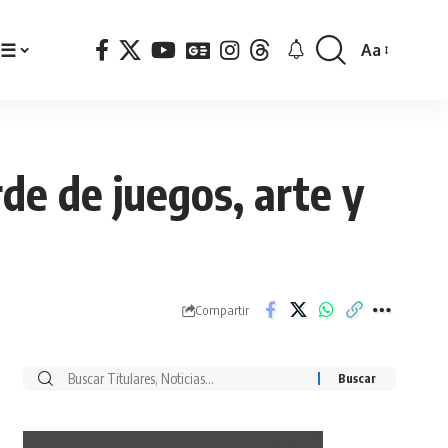
☰
Aa
Font
Resizer
de de juegos, arte y
Compartir
Buscar
por: