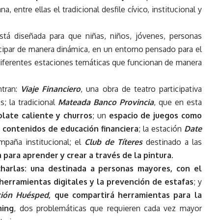
a, entre ellas el tradicional desfile cívico, institucional y
stá diseñada para que niñas, niños, jóvenes, personas
cipar de manera dinámica, en un entorno pensado para el
e diferentes estaciones temáticas que funcionan de manera
ntran:
Viaje Financiero
, una obra de teatro participativa
; la tradicional
Mateada Banco Provincia
, que en esta
late caliente y churros
; un
espacio de juegos como
 contenidos de educación financiera
; la estación
Date
ampaña institucional; el
Club de Títeres
destinado a las
a para aprender y crear a través de la pintura
.
charlas: una destinada a personas mayores, con el
herramientas digitales y la prevención de estafas
; y
ción Huésped
, que compartirá herramientas para la
ming
, dos problemáticas que requieren cada vez mayor