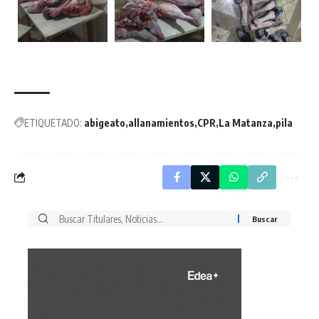
ETIQUETADO:
abigeato
allanamientos
CPR
La Matanza
pila
Buscar
por: