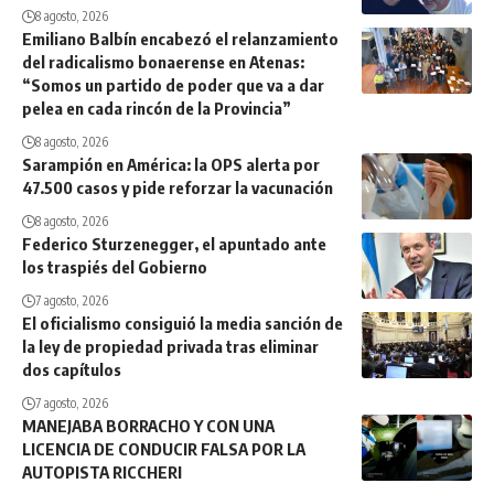
8 agosto, 2026
Emiliano Balbín encabezó el relanzamiento
del radicalismo bonaerense en Atenas:
“Somos un partido de poder que va a dar
pelea en cada rincón de la Provincia”
8 agosto, 2026
Sarampión en América: la OPS alerta por
47.500 casos y pide reforzar la vacunación
8 agosto, 2026
Federico Sturzenegger, el apuntado ante
los traspiés del Gobierno
7 agosto, 2026
El oficialismo consiguió la media sanción de
la ley de propiedad privada tras eliminar
dos capítulos
7 agosto, 2026
MANEJABA BORRACHO Y CON UNA
LICENCIA DE CONDUCIR FALSA POR LA
AUTOPISTA RICCHERI