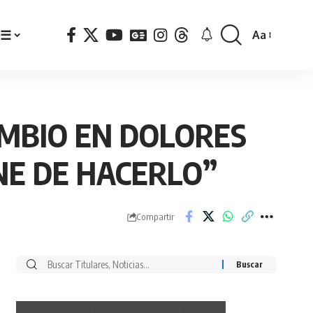
☰
Aa
Font
Resizer
AMBIO EN DOLORES
NE DE HACERLO”
Compartir
Buscar
por: