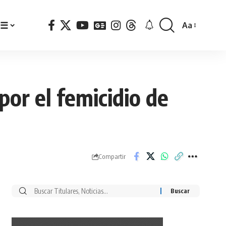
☰
Aa
Font
Resizer
or el femicidio de
Compartir
Buscar
por: