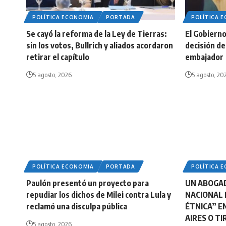
POLÍTICA ECONOMIA
PORTADA
POLÍTICA 
Se cayó la reforma de la Ley de Tierras:
El Gobierno 
sin los votos, Bullrich y aliados acordaron
decisión de 
retirar el capítulo
embajador
5 agosto, 2026
5 agosto, 20
POLÍTICA ECONOMIA
PORTADA
POLÍTICA 
Paulón presentó un proyecto para
UN ABOGA
repudiar los dichos de Milei contra Lula y
NACIONAL 
reclamó una disculpa pública
ÉTNICA” E
AIRES O T
5 agosto, 2026