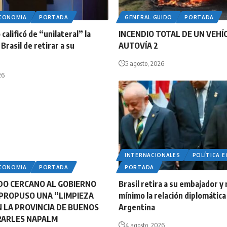
ECONOMIA
PORTADA
GENERAL GUIDO
PORTADA
calificó de “unilateral” la
INCENDIO TOTAL DE UN VEHÍ
Brasil de retirar a su
AUTOVÍA 2
5 agosto, 2026
26
INTERNACIONALES
POLÍTICA 
ECONOMIA
PORTADA
PORTADA
DO CERCANO AL GOBIERNO
Brasil retira a su embajador y 
PROPUSO UNA “LIMPIEZA
mínimo la relación diplomática
N LA PROVINCIA DE BUENOS
Argentina
IRARLES NAPALM
4 agosto, 2026