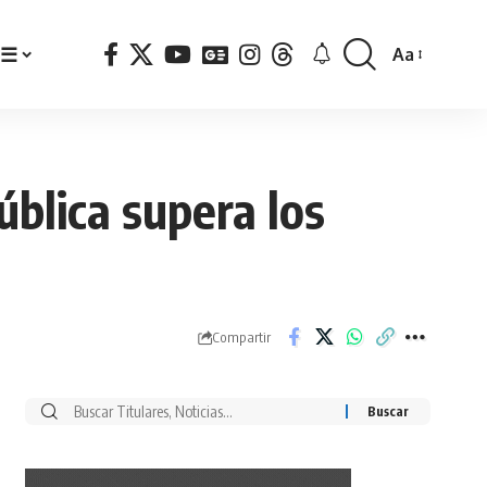
☰
Aa
Font
Resizer
ública supera los
Compartir
Buscar
por: