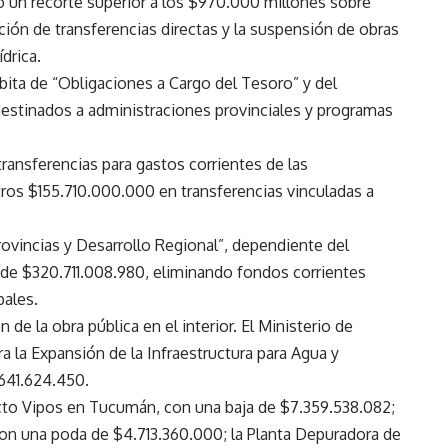
 un recorte superior a los $970.000 millones sobre
ción de transferencias directas y la suspensión de obras
drica.
rbita de “Obligaciones a Cargo del Tesoro” y del
 destinados a administraciones provinciales y programas
ansferencias para gastos corrientes de las
tros $155.710.000.000 en transferencias vinculadas a
rovincias y Desarrollo Regional”, dependiente del
ón de $320.711.008.980, eliminando fondos corrientes
pales.
de la obra pública en el interior. El Ministerio de
 la Expansión de la Infraestructura para Agua y
641.624.450.
ucto Vipos en Tucumán, con una baja de $7.359.538.082;
on una poda de $4.713.360.000; la Planta Depuradora de