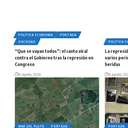
POLÍTICA ECONOMIA
PORTADA
SOCIEDAD
POLÍTICA 
“Que se vayan todos”: el canto viral
La represió
contra el Gobierno tras la represión en
varios peri
Congreso
heridas
6 agosto, 2026
6 agosto, 20
MAR DEL PLATA
PORTADA
PORTADA