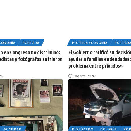
ECONOMIA
PORTADA
POLÍTICA ECONOMIA
PORTAD
n en Congreso no discriminó:
El Gobierno ratificó su decisió
odistas y fotógrafos sufrieron
ayudar a familias endeudadas:
problema entre privados»
26
6 agosto, 2026
SOCIEDAD
DESTACADO
DOLORES
PO