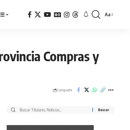
☰
Aa
Font
Resizer
Provincia Compras y
Compartir
Buscar
por: