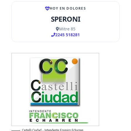
Castelli Ciudad - Intendente Fransico Echarren