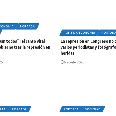
ECONOMIA
PORTADA
POLÍTICA ECONOMIA
PORTAD
an todos”: el canto viral
La represión en Congreso no d
obierno tras la represión en
varios periodistas y fotógraf
heridas
26
6 agosto, 2026
LATA
PORTADA
PORTADA
SOCIEDAD