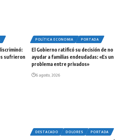
A
POLÍTICA ECONOMIA
PORTADA
iscriminó:
El Gobierno ratificó su decisión de no
os sufrieron
ayudar a familias endeudadas: «Es un
problema entre privados»
6 agosto, 2026
DESTACADO
DOLORES
PORTADA