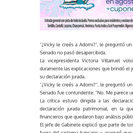
“¿Vicky le creés a Adorni?”, le preguntó un 
Senado no pasó desapercibida.
La vicepresidenta Victoria Villarruel v
duramente las explicaciones que brindó el 
su declaración jurada.
“¿Vicky le creés a Adorni?”, le preguntó un
Senado fue contundente: “No. Me parece un
La crítica estuvo dirigida a las declara
declaración jurada patrimonial, en la 
financieros que quedaron bajo análisis públi
El jefe de Gabinete explicó que parte de 
fuera del sistema bancario y aseguró qu