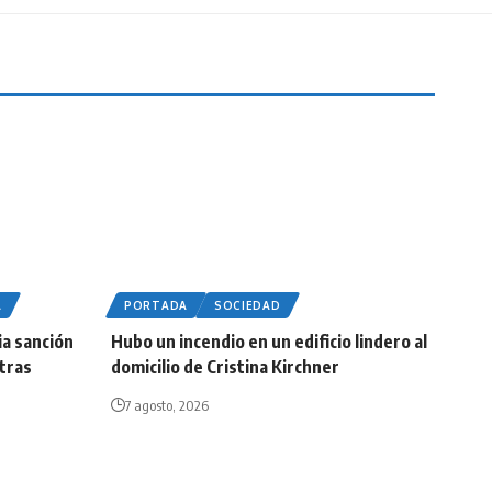
A
PORTADA
SOCIEDAD
ia sanción
Hubo un incendio en un edificio lindero al
 tras
domicilio de Cristina Kirchner
7 agosto, 2026