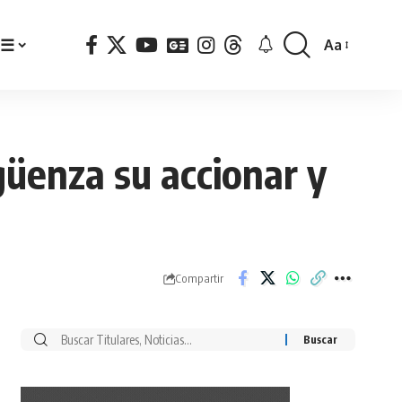
☰
Aa
Font
Resizer
güenza su accionar y
Compartir
Buscar
por: