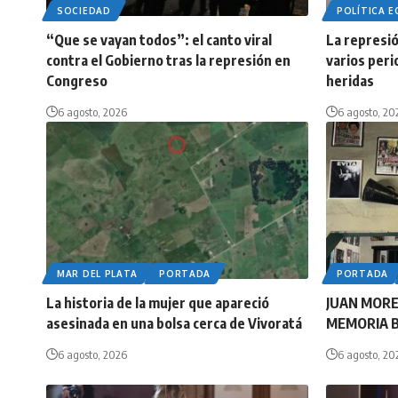
SOCIEDAD
POLÍTICA 
“Que se vayan todos”: el canto viral
La represió
contra el Gobierno tras la represión en
varios peri
Congreso
heridas
6 agosto, 2026
6 agosto, 20
MAR DEL PLATA
PORTADA
PORTADA
La historia de la mujer que apareció
JUAN MORE
asesinada en una bolsa cerca de Vivoratá
MEMORIA 
6 agosto, 2026
6 agosto, 20