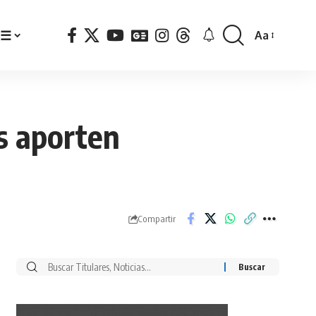
☰
Aa
Font
Resizer
s aporten
Compartir
Buscar
por: