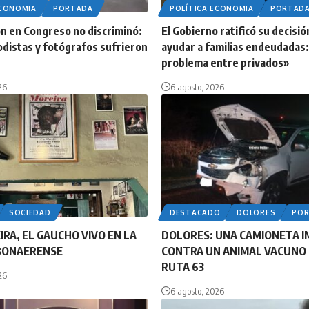
ECONOMIA
PORTADA
POLÍTICA ECONOMIA
PORTAD
n en Congreso no discriminó:
El Gobierno ratificó su decisió
odistas y fotógrafos sufrieron
ayudar a familias endeudadas:
problema entre privados»
26
6 agosto, 2026
SOCIEDAD
DESTACADO
DOLORES
PO
IRA, EL GAUCHO VIVO EN LA
DOLORES: UNA CAMIONETA 
BONAERENSE
CONTRA UN ANIMAL VACUNO 
RUTA 63
26
6 agosto, 2026