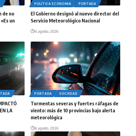
A
POLÍTICA ECONOMIA
PORTADA
n de no
El Gobierno designó al nuevo director del
 «Es un
Servicio Meteorológico Nacional
6 agosto, 2026
RTADA
PORTADA
SOCIEDAD
IMPACTÓ
Tormentas severas y fuertes ráfagas de
EN LA
viento: más de 10 provincias bajo alerta
meteorológica
6 agosto, 2026