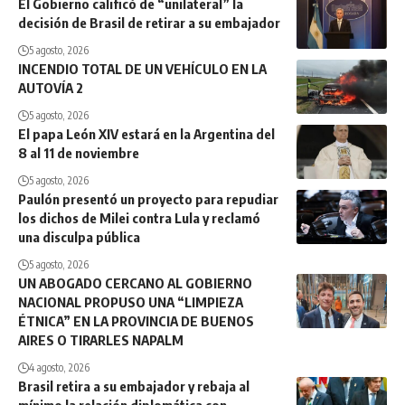
El Gobierno calificó de “unilateral” la
decisión de Brasil de retirar a su embajador
5 agosto, 2026
INCENDIO TOTAL DE UN VEHÍCULO EN LA
AUTOVÍA 2
5 agosto, 2026
El papa León XIV estará en la Argentina del
8 al 11 de noviembre
5 agosto, 2026
Paulón presentó un proyecto para repudiar
los dichos de Milei contra Lula y reclamó
una disculpa pública
5 agosto, 2026
UN ABOGADO CERCANO AL GOBIERNO
NACIONAL PROPUSO UNA “LIMPIEZA
ÉTNICA” EN LA PROVINCIA DE BUENOS
AIRES O TIRARLES NAPALM
4 agosto, 2026
Brasil retira a su embajador y rebaja al
mínimo la relación diplomática con