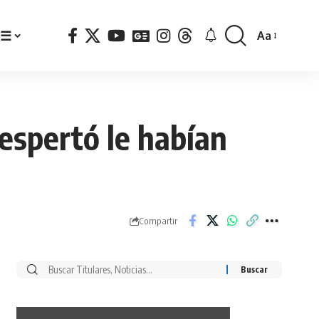
☰
Aa
Font
Resizer
despertó le habían
Compartir
Buscar
por: