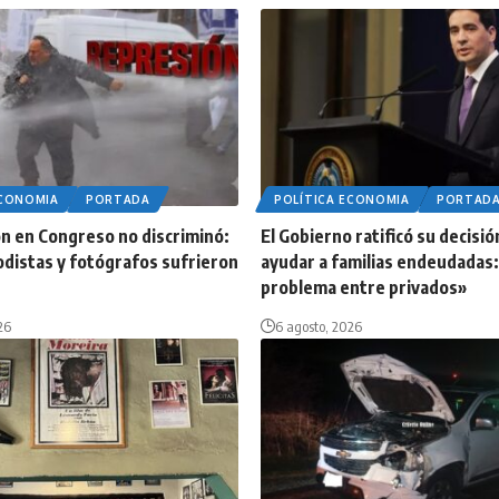
ECONOMIA
PORTADA
POLÍTICA ECONOMIA
PORTAD
n en Congreso no discriminó:
El Gobierno ratificó su decisió
odistas y fotógrafos sufrieron
ayudar a familias endeudadas:
problema entre privados»
26
6 agosto, 2026