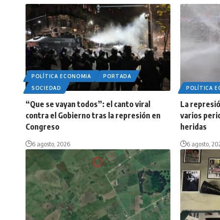
POLÍTICA ECONOMIA
PORTADA
SOCIEDAD
POLÍTICA 
“Que se vayan todos”: el canto viral
La represió
contra el Gobierno tras la represión en
varios peri
Congreso
heridas
6 agosto, 2026
6 agosto, 20