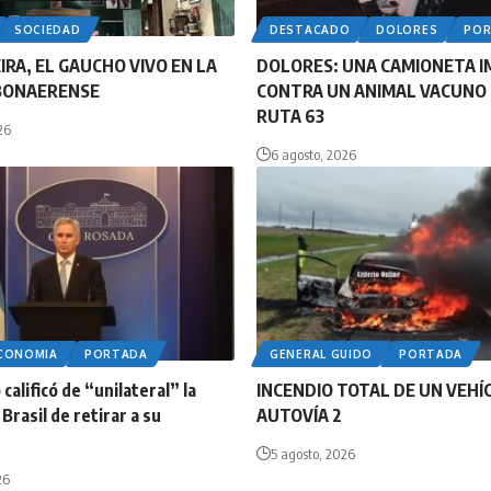
SOCIEDAD
DESTACADO
DOLORES
PO
IRA, EL GAUCHO VIVO EN LA
DOLORES: UNA CAMIONETA 
BONAERENSE
CONTRA UN ANIMAL VACUNO 
RUTA 63
26
6 agosto, 2026
ECONOMIA
PORTADA
GENERAL GUIDO
PORTADA
calificó de “unilateral” la
INCENDIO TOTAL DE UN VEHÍ
Brasil de retirar a su
AUTOVÍA 2
5 agosto, 2026
26