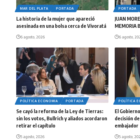
MAR DEL PLATA
PORTADA
PORTADA
La historia de la mujer que apareció
JUAN MORE
asesinada en una bolsa cerca de Vivoratá
MEMORIA 
6 agosto, 2026
6 agosto, 20
POLÍTICA ECONOMIA
PORTADA
POLÍTICA 
Se cayó la reforma de la Ley de Tierras:
El Gobierno 
sin los votos, Bullrich y aliados acordaron
decisión de 
retirar el capítulo
embajador
5 agosto, 2026
5 agosto, 20