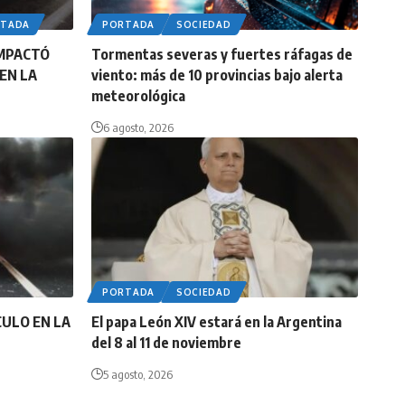
RTADA
PORTADA
SOCIEDAD
IMPACTÓ
Tormentas severas y fuertes ráfagas de
EN LA
viento: más de 10 provincias bajo alerta
meteorológica
6 agosto, 2026
PORTADA
SOCIEDAD
CULO EN LA
El papa León XIV estará en la Argentina
del 8 al 11 de noviembre
5 agosto, 2026