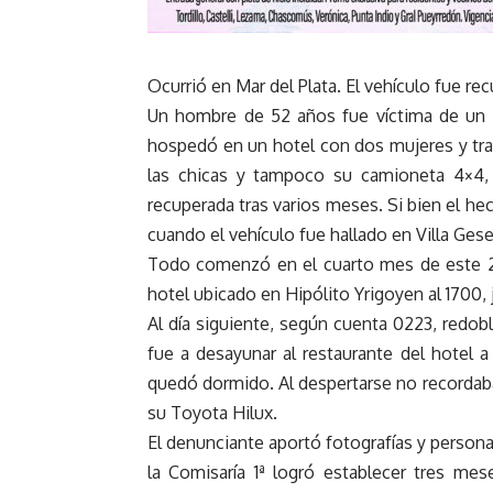
Ocurrió en Mar del Plata. El vehículo fue rec
Un hombre de 52 años fue víctima de un r
hospedó en un hotel con dos mujeres y tra
las chicas y tampoco su camioneta 4×4, 
recuperada tras varios meses. Si bien el he
cuando el vehículo fue hallado en Villa Gesel
Todo comenzó en el cuarto mes de este 20
hotel ubicado en Hipólito Yrigoyen al 1700, 
Al día siguiente, según cuenta 0223, redob
fue a desayunar al restaurante del hotel a
quedó dormido. Al despertarse no recordaba 
su Toyota Hilux.
El denunciante aportó fotografías y persona
la Comisaría 1ª logró establecer tres me