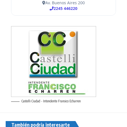
Castelli Ciudad - Intendente Fransico Echarren
También podría interesarte