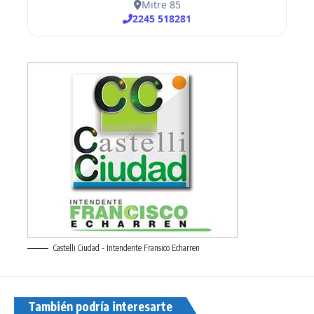
Castelli Ciudad - Intendente Fransico Echarren
También podría interesarte