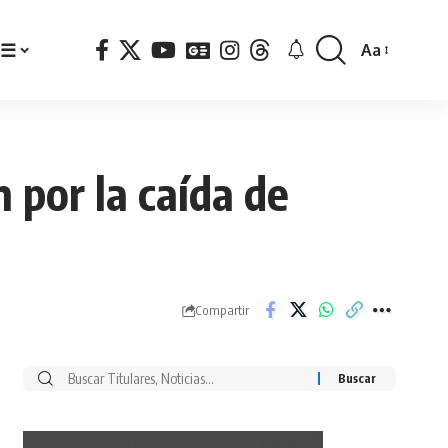
☰
Aa
Font
Resizer
 por la caída de
Compartir
Buscar
por: