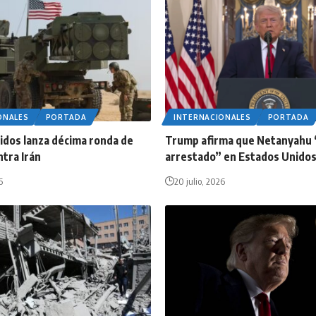
ONALES
PORTADA
INTERNACIONALES
PORTADA
idos lanza décima ronda de
Trump afirma que Netanyahu 
tra Irán
arrestado” en Estados Unido
6
20 julio, 2026