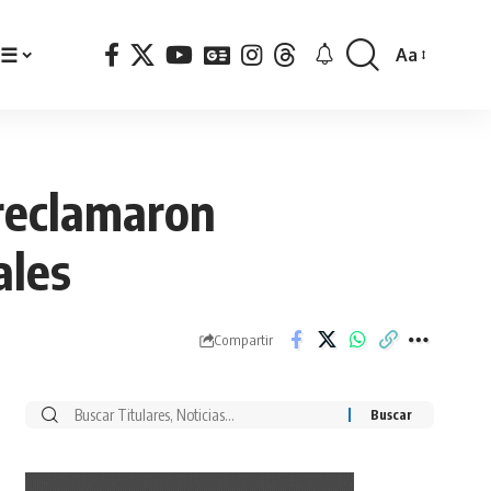
☰
Aa
Font
Resizer
 reclamaron
ales
Compartir
Buscar
por: