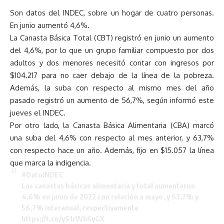
Son datos del INDEC, sobre un hogar de cuatro personas.
En junio aumentó 4,6%.
La Canasta Básica Total (CBT) registró en junio un aumento
del 4,6%, por lo que un grupo familiar compuesto por dos
adultos y dos menores necesitó contar con ingresos por
$104.217 para no caer debajo de la línea de la pobreza.
Además, la suba con respecto al mismo mes del año
pasado registró un aumento de 56,7%, según informó este
jueves el INDEC.
Por otro lado, la Canasta Básica Alimentaria (CBA) marcó
una suba del 4,6% con respecto al mes anterior, y 63,7%
con respecto hace un año. Además, fijo en $15.057 la línea
que marca la indigencia.
#DatoINDEC
Las canastas básicas alimentaria y total aumentaron
4,6% en junio de 2022 con relación a mayo, y 63,7% y
56,7% interanual, respectivamente
https://t.co/yS1rWh6yGX