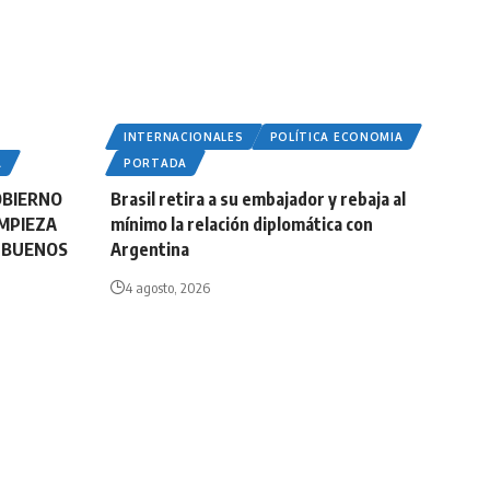
INTERNACIONALES
POLÍTICA ECONOMIA
A
PORTADA
OBIERNO
Brasil retira a su embajador y rebaja al
MPIEZA
mínimo la relación diplomática con
E BUENOS
Argentina
4 agosto, 2026