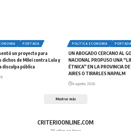
ECONOMIA
PORTADA
POLÍTICA ECONOMIA
PORTAD
sentó un proyecto para
UN ABOGADO CERCANO AL G
s dichos de Milei contra Lula y
NACIONAL PROPUSO UNA “LI
 disculpa pública
ÉTNICA” EN LA PROVINCIA D
AIRES O TIRARLES NAPALM
26
4 agosto, 2026
Mostrar más
CRITERIOONLINE.COM
20 años en linea