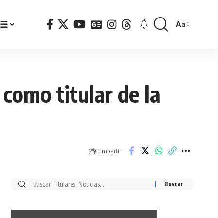
☰
Aa
Font
Resizer
 como titular de la
Compartir
Buscar
por: