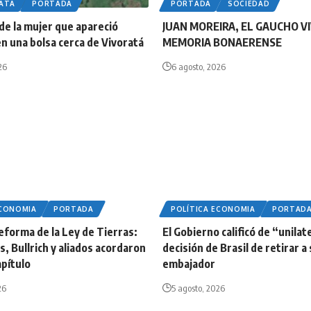
LATA
PORTADA
PORTADA
SOCIEDAD
 de la mujer que apareció
JUAN MOREIRA, EL GAUCHO VI
n una bolsa cerca de Vivoratá
MEMORIA BONAERENSE
26
6 agosto, 2026
ECONOMIA
PORTADA
POLÍTICA ECONOMIA
PORTAD
reforma de la Ley de Tierras:
El Gobierno calificó de “unilate
os, Bullrich y aliados acordaron
decisión de Brasil de retirar a
apítulo
embajador
26
5 agosto, 2026