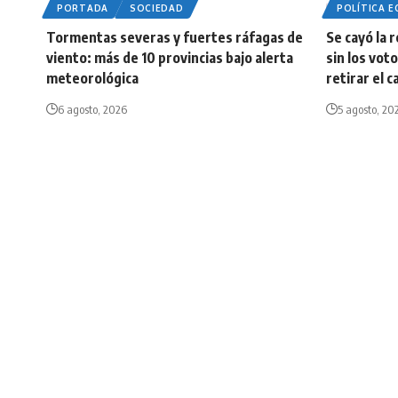
PORTADA
SOCIEDAD
POLÍTICA 
Tormentas severas y fuertes ráfagas de
Se cayó la 
viento: más de 10 provincias bajo alerta
sin los vot
meteorológica
retirar el c
6 agosto, 2026
5 agosto, 20