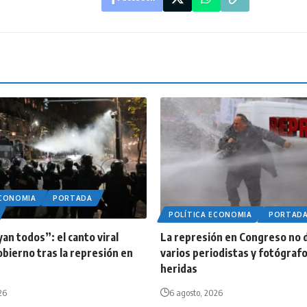
ECONOMIA
PORTADA
POLÍTICA ECONOMIA
PORTAD
an todos”: el canto viral
La represión en Congreso no d
obierno tras la represión en
varios periodistas y fotógraf
heridas
26
6 agosto, 2026