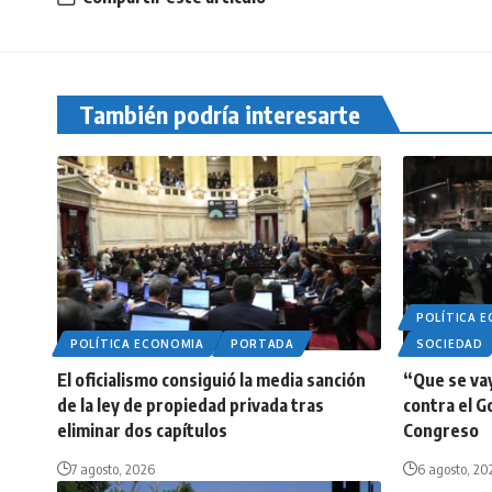
También podría interesarte
POLÍTICA 
POLÍTICA ECONOMIA
PORTADA
SOCIEDAD
El oficialismo consiguió la media sanción
“Que se vay
de la ley de propiedad privada tras
contra el G
eliminar dos capítulos
Congreso
7 agosto, 2026
6 agosto, 20