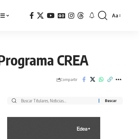
☰
Aa
Font
Resizer
l Programa CREA
Compartir
Buscar
por: