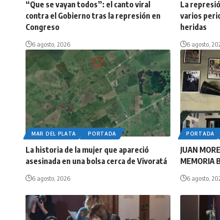
“Que se vayan todos”: el canto viral
La represió
contra el Gobierno tras la represión en
varios peri
Congreso
heridas
6 agosto, 2026
6 agosto, 20
MAR DEL PLATA
PORTADA
PORTADA
La historia de la mujer que apareció
JUAN MORE
asesinada en una bolsa cerca de Vivoratá
MEMORIA 
6 agosto, 2026
6 agosto, 20