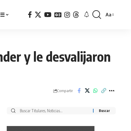
☰
Aa
Font
Resizer
der y le desvalijaron
Compartir
Buscar
por: