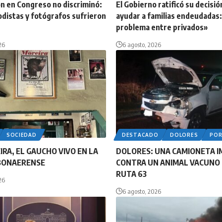
n en Congreso no discriminó:
El Gobierno ratificó su decisió
odistas y fotógrafos sufrieron
ayudar a familias endeudadas:
problema entre privados»
26
6 agosto, 2026
SOCIEDAD
DESTACADO
DOLORES
PO
IRA, EL GAUCHO VIVO EN LA
DOLORES: UNA CAMIONETA 
BONAERENSE
CONTRA UN ANIMAL VACUNO 
RUTA 63
26
6 agosto, 2026