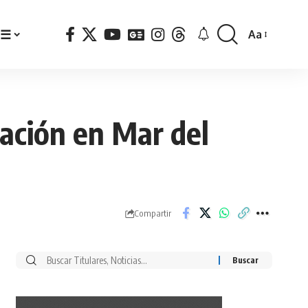
☰
Aa
Font
Resizer
ación en Mar del
Compartir
Buscar
por: