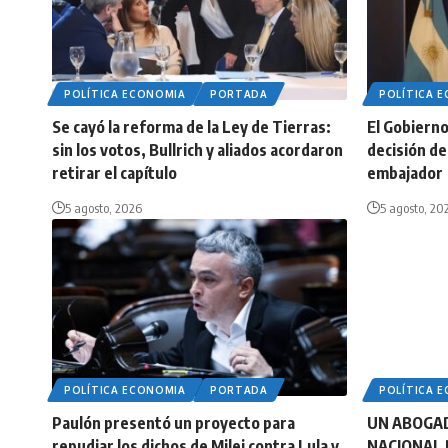
POLÍTICA ECONOMIA
PORTADA
POLÍTICA 
Se cayó la reforma de la Ley de Tierras:
El Gobierno 
sin los votos, Bullrich y aliados acordaron
decisión de 
retirar el capítulo
embajador
5 agosto, 2026
5 agosto, 20
POLÍTICA ECONOMIA
PORTADA
POLÍTICA 
Paulón presentó un proyecto para
UN ABOGA
repudiar los dichos de Milei contra Lula y
NACIONAL 