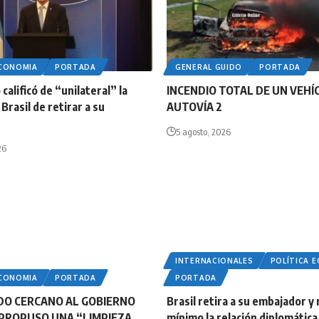
ECONOMIA
PORTADA
GENERAL GUIDO
PORTADA
calificó de “unilateral” la
INCENDIO TOTAL DE UN VEHÍ
Brasil de retirar a su
AUTOVÍA 2
5 agosto, 2026
26
INTERNACIONALES
POLÍTICA 
ECONOMIA
PORTADA
PORTADA
DO CERCANO AL GOBIERNO
Brasil retira a su embajador y 
PROPUSO UNA “LIMPIEZA
mínimo la relación diplomática