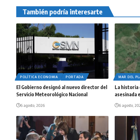
También podría interesarte
POLÍTICA ECONOMIA
PORTADA
MAR DEL P
El Gobierno designó al nuevo director del
La historia
Servicio Meteorológico Nacional
asesinada e
6 agosto, 2026
6 agosto, 20