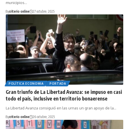
municipios…
By
criterio online
27 octubre, 2025
POLÍTICA ECONOMIA
PORTADA
Gran triunfo de La Libertad Avanza: se impuso en casi
todo el país, inclusive en territorio bonaerense
La Libertad Avanza consiguió en las urnas un gran apoyo de la…
By
criterio online
26 octubre, 2025