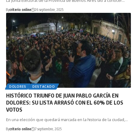
La Junta Electoral de la Provincia de Buenos Aires dio a conocer…
By
criterio online
26 septiembre, 2025
DOLORES
DESTACADO
HISTÓRICO TRIUNFO DE JUAN PABLO GARCÍA EN
DOLORES: SU LISTA ARRASÓ CON EL 60% DE LOS
VOTOS
En una elección que quedará marcada en la historia de la ciudad,…
By
criterio online
7 septiembre, 2025