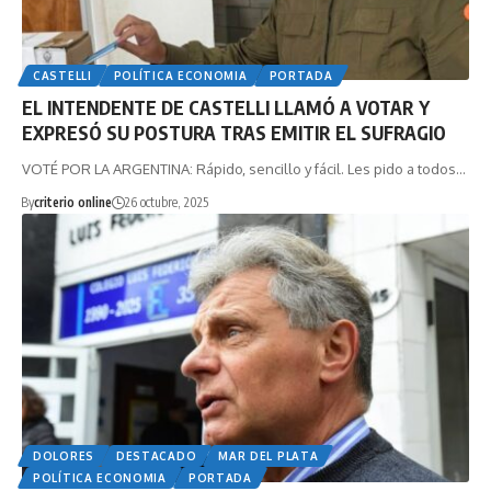
CASTELLI
POLÍTICA ECONOMIA
PORTADA
EL INTENDENTE DE CASTELLI LLAMÓ A VOTAR Y
EXPRESÓ SU POSTURA TRAS EMITIR EL SUFRAGIO
VOTÉ POR LA ARGENTINA: Rápido, sencillo y fácil. Les pido a todos…
By
criterio online
26 octubre, 2025
DOLORES
DESTACADO
MAR DEL PLATA
POLÍTICA ECONOMIA
PORTADA