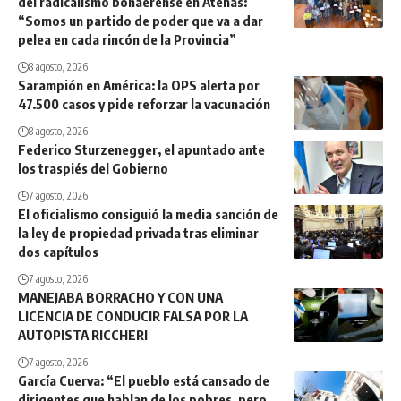
del radicalismo bonaerense en Atenas:
“Somos un partido de poder que va a dar
pelea en cada rincón de la Provincia”
8 agosto, 2026
Sarampión en América: la OPS alerta por
47.500 casos y pide reforzar la vacunación
8 agosto, 2026
Federico Sturzenegger, el apuntado ante
los traspiés del Gobierno
7 agosto, 2026
El oficialismo consiguió la media sanción de
la ley de propiedad privada tras eliminar
dos capítulos
7 agosto, 2026
MANEJABA BORRACHO Y CON UNA
LICENCIA DE CONDUCIR FALSA POR LA
AUTOPISTA RICCHERI
7 agosto, 2026
García Cuerva: “El pueblo está cansado de
dirigentes que hablan de los pobres, pero