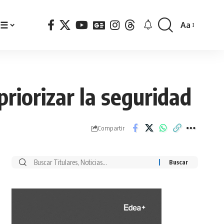
☰
Aa
Font
Resizer
riorizar la seguridad
Compartir
Buscar
por: