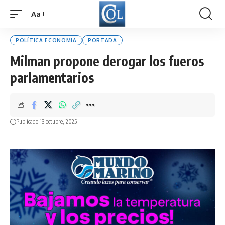
Aa
Font
Resizer
POLÍTICA ECONOMIA
PORTADA
Milman propone derogar los fueros
parlamentarios
Publicado 13 octubre, 2025