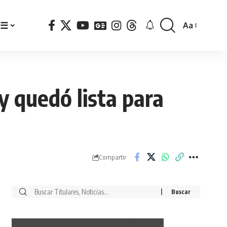
☰
Aa
Font
Resizer
 quedó lista para
Compartir
Buscar
por: