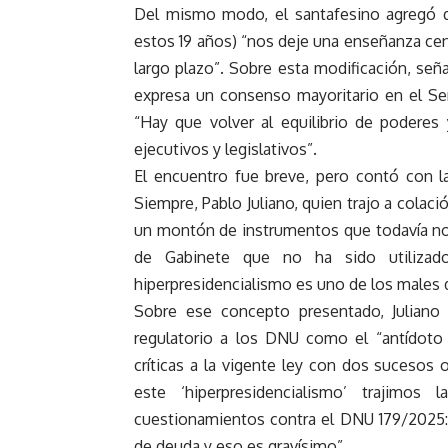
Del mismo modo, el santafesino agregó q
estos 19 años) “nos deje una enseñanza cen
largo plazo”. Sobre esta modificación, señ
expresa un consenso mayoritario en el Se
“Hay que volver al equilibrio de poderes
ejecutivos y legislativos”.
El encuentro fue breve, pero contó con l
Siempre, Pablo Juliano, quien trajo a colac
un montón de instrumentos que todavía no e
de Gabinete que no ha sido utilizado”
hiperpresidencialismo es uno de los males d
Sobre ese concepto presentado, Juliano
regulatorio a los DNU como el “antídoto a
críticas a la vigente ley con dos sucesos 
este ‘hiperpresidencialismo’ trajimo
cuestionamientos contra el DNU 179/2025: 
de deuda y eso es gravísimo”.