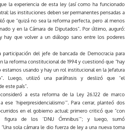
ue la experiencia de esta ley (así como ha funcionado
tral: las instituciones deben ser permanentes pensadas a
aló que “quizá no sea la reforma perfecta, pero al menos
nado y en la Cámara de Diputados”. Por último, auguró:
 y hay que volver a un diálogo sano entre los poderes
a participación del jefe de bancada de Democracia para
ión la reforma constitucional de 1994 y cuestionó que “hay
stamos usando y hay un rol institucional en la Jefatura
. Luego, utilizó una paráfrasis y deslizó que “el
e este país”.
 consideró a esta reforma de la Ley 26.122 de marco
 ese ‘hiperpresidencialismo’”. Para cerrar, planteó dos
ocurridos en el gobierno actual: primero criticó que “con
s la figura de los ‘DNU Ómnibus’”; y luego, sumó
“Una sola cámara le dio fuerza de ley a una nueva toma