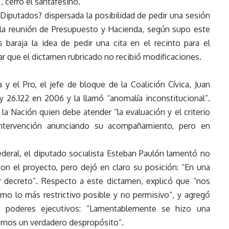
 cerró el santafesino.
 Diputados? dispersada la posibilidad de pedir una sesión
r la reunión de Presupuesto y Hacienda, según supo este
baraja la idea de pedir una cita en el recinto para el
r que el dictamen rubricado no recibió modificaciones.
 el Pro, el jefe de bloque de la Coalición Cívica, Juan
 26.122 en 2006 y la llamó “anomalía inconstitucional”.
a Nación quien debe atender “la evaluación y el criterio
intervención anunciando su acompañamiento, pero en
deral, el diputado socialista Esteban Paulón lamentó no
on el proyecto, pero dejó en claro su posición: “En una
r decreto”. Respecto a este dictamen, explicó que “nos
smo lo más restrictivo posible y no permisivo”, y agregó
os poderes ejecutivos: “Lamentablemente se hizo una
ernos un verdadero despropósito”.