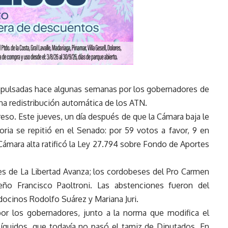
impulsadas hace algunas semanas por los gobernadores de
 una redistribución automática de los ATN.
eso. Este jueves, un día después de que la Cámara baja le
toria se repitió en el Senado: por 59 votos a favor, 9 en
 Cámara alta ratificó la Ley 27.794 sobre Fondo de Aportes
es de La Libertad Avanza; los cordobeses del Pro Carmen
eño Francisco Paoltroni. Las abstenciones fueron del
docinos Rodolfo Suárez y Mariana Juri.
por los gobernadores, junto a la norma que modifica el
íquidos, que todavía no pasó el tamiz de Diputados. En