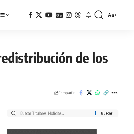
☰
Aa
Font
Resizer
redistribución de los
Compartir
Buscar
por: