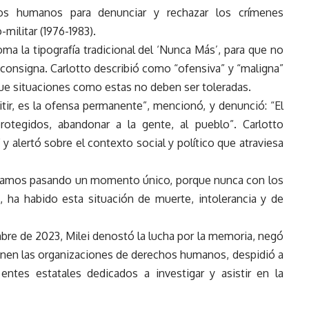
os humanos para denunciar y rechazar los crímenes
militar (1976-1983).
toma la tipografía tradicional del ‘Nunca Más’, para que no
a consigna. Carlotto describió como “ofensiva” y “maligna”
que situaciones como estas no deben ser toleradas.
tir, es la ofensa permanente”, mencionó, y denunció: “El
tegidos, abandonar a la gente, al pueblo”. Carlotto
y alertó sobre el contexto social y político que atraviesa
Estamos pasando un momento único, porque nunca con los
 ha habido esta situación de muerte, intolerancia y de
mbre de 2023, Milei denostó la lucha por la memoria, negó
enen las organizaciones de derechos humanos, despidió a
ntes estatales dedicados a investigar y asistir en la