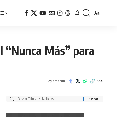
☰
Aa
Font
Resizer
 el “Nunca Más” para
Compartir
Buscar
por: