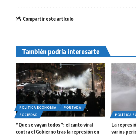
Compartir este artículo
También podría interesarte
POLÍTICA ECONOMIA
PORTADA
SOCIEDAD
POLÍTICA 
“Que se vayan todos”: el canto viral
La represió
contra el Gobierno tras la represión en
varios peri