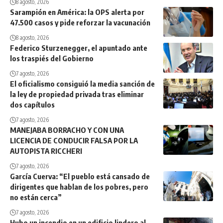
8 agosto, 2026
Sarampión en América: la OPS alerta por
47.500 casos y pide reforzar la vacunación
8 agosto, 2026
Federico Sturzenegger, el apuntado ante
los traspiés del Gobierno
7 agosto, 2026
El oficialismo consiguió la media sanción de
la ley de propiedad privada tras eliminar
dos capítulos
7 agosto, 2026
MANEJABA BORRACHO Y CON UNA
LICENCIA DE CONDUCIR FALSA POR LA
AUTOPISTA RICCHERI
7 agosto, 2026
García Cuerva: “El pueblo está cansado de
dirigentes que hablan de los pobres, pero
no están cerca”
7 agosto, 2026
Hubo un incendio en un edificio lindero al