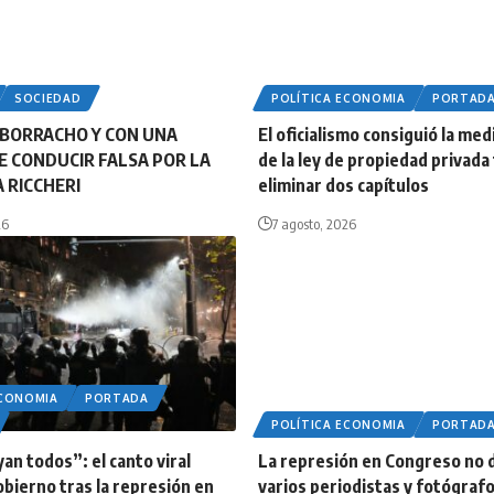
SOCIEDAD
POLÍTICA ECONOMIA
PORTAD
BORRACHO Y CON UNA
El oficialismo consiguió la med
DE CONDUCIR FALSA POR LA
de la ley de propiedad privada
 RICCHERI
eliminar dos capítulos
26
7 agosto, 2026
ECONOMIA
PORTADA
POLÍTICA ECONOMIA
PORTAD
an todos”: el canto viral
La represión en Congreso no d
obierno tras la represión en
varios periodistas y fotógraf