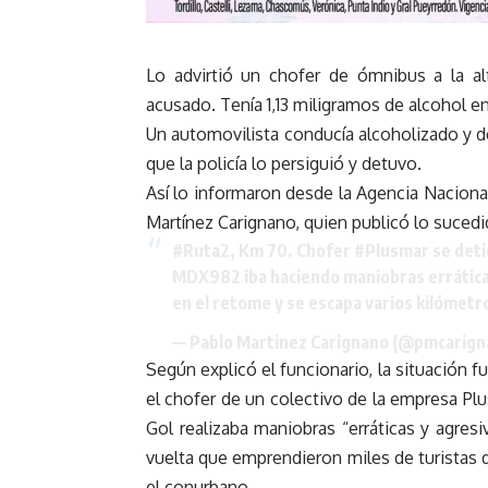
Lo advirtió un chofer de ómnibus a la alt
acusado. Tenía 1,13 miligramos de alcohol e
Un automovilista conducía alcoholizado y de 
que la policía lo persiguió y detuvo.
Así lo informaron desde la Agencia Nacional
Martínez Carignano, quien publicó lo sucedi
#Ruta2
, Km 70. Chofer
#Plusmar
se deti
MDX982 iba haciendo maniobras erráticas 
en el retome y se escapa varios kilómet
— Pablo Martinez Carignano (@pmcarig
Según explicó el funcionario, la situación fu
el chofer de un colectivo de la empresa P
Gol realizaba maniobras “erráticas y agres
vuelta que emprendieron miles de turistas d
el conurbano.