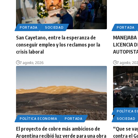
PORTADA
SOCIEDAD
PORTADA
San Cayetano, entre la esperanza de
MANEJABA 
conseguir empleo y los reclamos por la
LICENCIA 
crisis laboral
AUTOPISTA
7 agosto, 2026
7 agosto, 20
POLÍTICA 
POLÍTICA ECONOMIA
PORTADA
SOCIEDAD
El proyecto de cobre más ambicioso de
“Que se vay
Argentina recibió luz verde para una obra
contra el G