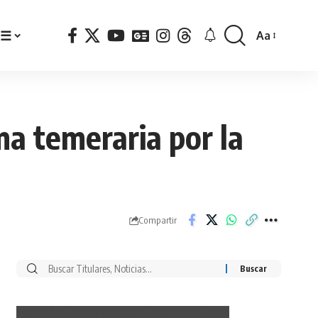
☰
Aa
Font
Resizer
ma temeraria por la
Compartir
Buscar
por: