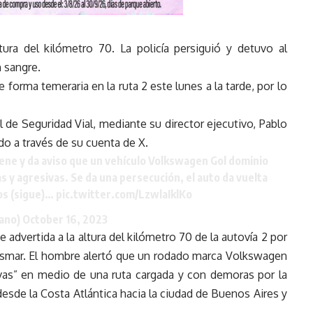
ura del kilómetro 70. La policía persiguió y detuvo al
n sangre.
forma temeraria en la ruta 2 este lunes a la tarde, por lo
 de Seguridad Vial, mediante su director ejecutivo, Pablo
do a través de su cuenta de X.
ene y da aviso que un vehículo Volkswagen Gol dominio
y agresivas. Se da una persecución, el auto da vuelta
ros (sigue)…
pic.twitter.com/LzwlaIklKo
nano)
October 16, 2023
e advertida a la altura del kilómetro 70 de la autovía 2 por
lusmar. El hombre alertó que un rodado marca Volkswagen
ivas” en medio de una ruta cargada y con demoras por la
esde la Costa Atlántica hacia la ciudad de Buenos Aires y