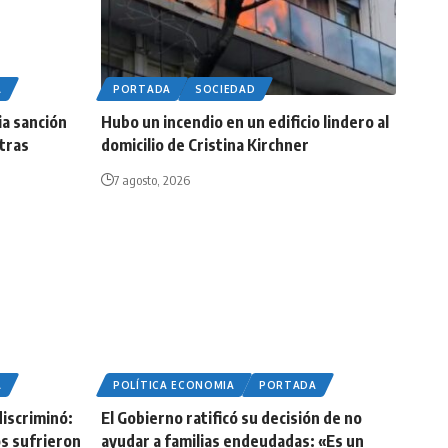
A
PORTADA
SOCIEDAD
ia sanción
Hubo un incendio en un edificio lindero al
 tras
domicilio de Cristina Kirchner
7 agosto, 2026
A
POLÍTICA ECONOMIA
PORTADA
iscriminó:
El Gobierno ratificó su decisión de no
os sufrieron
ayudar a familias endeudadas: «Es un