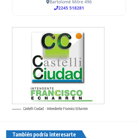
Castelli Ciudad - Intendente Fransico Echarren
También podría interesarte