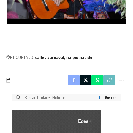
ETIQUETADO:
calles
carnaval
maipu:
nacido
Buscar
por: