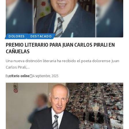
DOLORES
DESTACADO
PREMIO LITERARIO PARA JUAN CARLOS PIRALI EN
CAÑUELAS
Una nueva distinción literaria ha recibido el poeta dolorense Juan
Carlos Pirali,…
By
criterio online
4 septiembre, 2025