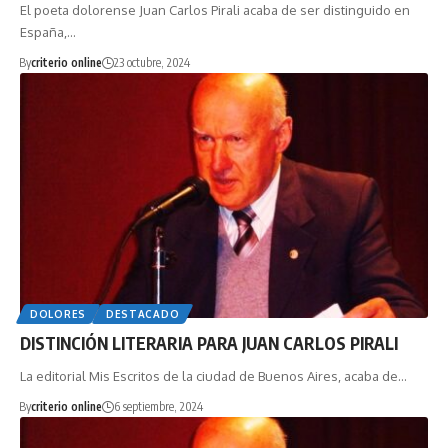
El poeta dolorense Juan Carlos Pirali acaba de ser distinguido en
España,…
By
criterio online
23 octubre, 2024
DOLORES
DESTACADO
DISTINCIÓN LITERARIA PARA JUAN CARLOS PIRALI
La editorial Mis Escritos de la ciudad de Buenos Aires, acaba de…
By
criterio online
6 septiembre, 2024