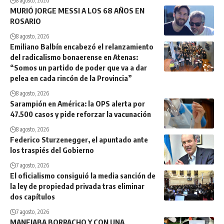
8 agosto, 2026
MURIÓ JORGE MESSI A LOS 68 AÑOS EN
ROSARIO
8 agosto, 2026
Emiliano Balbín encabezó el relanzamiento
del radicalismo bonaerense en Atenas:
“Somos un partido de poder que va a dar
pelea en cada rincón de la Provincia”
8 agosto, 2026
Sarampión en América: la OPS alerta por
47.500 casos y pide reforzar la vacunación
8 agosto, 2026
Federico Sturzenegger, el apuntado ante
los traspiés del Gobierno
7 agosto, 2026
El oficialismo consiguió la media sanción de
la ley de propiedad privada tras eliminar
dos capítulos
7 agosto, 2026
MANEJABA BORRACHO Y CON UNA