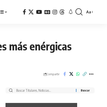
☰
Aa
Font
Resizer
nes más enérgicas
Compartir
Buscar
por: