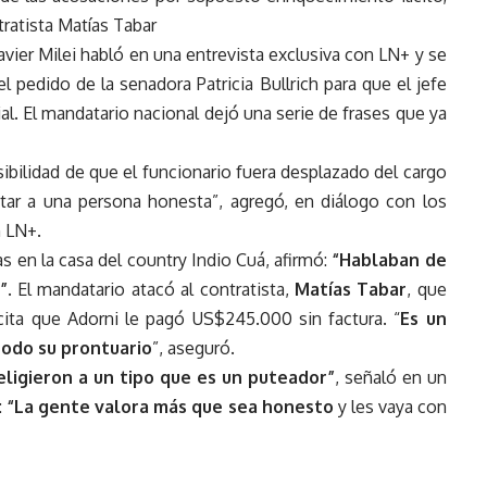
tratista Matías Tabar
avier Milei habló en una entrevista exclusiva con LN+ y se
 pedido de la senadora Patricia Bullrich para que el jefe
al. El mandatario nacional dejó una serie de frases que ya
sibilidad de que el funcionario fuera desplazado del cargo
utar a una persona honesta”, agregó, en diálogo con los
n LN+.
s en la casa del country Indio Cuá, afirmó:
“Hablaban de
”
. El mandatario atacó al contratista,
Matías Tabar
, que
licita que Adorni le pagó US$245.000 sin factura. “
Es un
todo su prontuario
”, aseguró.
eligieron a un tipo que es un puteador”
, señaló en un
:
“La gente valora más que sea honesto
y les vaya con