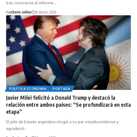
tras conocerse el informe…
By
criterio online
31 marzo, 2026
POLÍTICA ECONOMIA
PORTADA
Javier Milei felicitó a Donald Trump y destacó la
relación entre ambos países: “Se profundizará en esta
etapa”
El jefe de Estado argentino elogió a su par estadounidense y
agradeció…