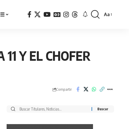
☰
Aa
Font
Resizer
11 Y EL CHOFER
Compartir
Buscar
por: