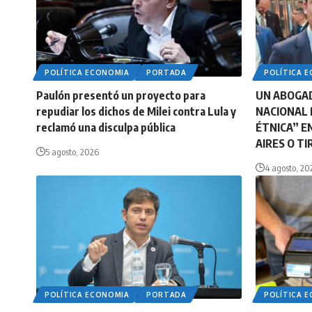
POLÍTICA ECONOMIA
PORTADA
POLÍTICA 
Paulón presentó un proyecto para
UN ABOGA
repudiar los dichos de Milei contra Lula y
NACIONAL 
reclamó una disculpa pública
ÉTNICA” E
AIRES O T
5 agosto, 2026
4 agosto, 20
POLÍTICA ECONOMIA
PORTADA
POLÍTICA 