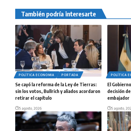
También podría interesarte
POLÍTICA ECONOMIA
PORTADA
POLÍTICA 
Se cayó la reforma de la Ley de Tierras:
El Gobierno 
sin los votos, Bullrich y aliados acordaron
decisión de 
retirar el capítulo
embajador
5 agosto, 2026
5 agosto, 20