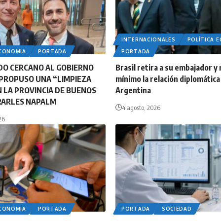
INTERNACIONALES
POLÍTICA 
ECONOMIA
PORTADA
PORTADA
DO CERCANO AL GOBIERNO
Brasil retira a su embajador y 
PROPUSO UNA “LIMPIEZA
mínimo la relación diplomática
N LA PROVINCIA DE BUENOS
Argentina
IRARLES NAPALM
4 agosto, 2026
26
ECONOMIA
PORTADA
PORTADA
SOCIEDAD