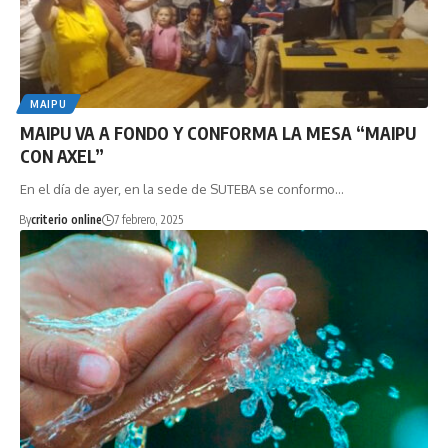
MAIPU
MAIPU VA A FONDO Y CONFORMA LA MESA “MAIPU
CON AXEL”
En el día de ayer, en la sede de SUTEBA se conformo…
By
criterio online
7 febrero, 2025