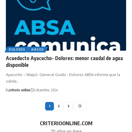
DOLORES
AVISOS
Acueducto Ayacucho- Dolores: menor caudal de agua
disponible
Ayacucho – Maipú- General Guido - Dolores ABSA informa que la
salida…
By
criterio online
5 diciembre, 2024
1
2
3
CRITERIOONLINE.COM
20 años en linea