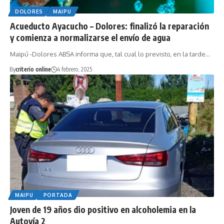
DOLORES
MAIPU
Acueducto Ayacucho – Dolores: finalizó la reparación
y comienza a normalizarse el envío de agua
Maipú -Dolores ABSA informa que, tal cual lo previsto, en la tarde…
By
criterio online
4 febrero, 2025
MAIPU
PORTADA
Joven de 19 años dio positivo en alcoholemia en la
Autovía 2