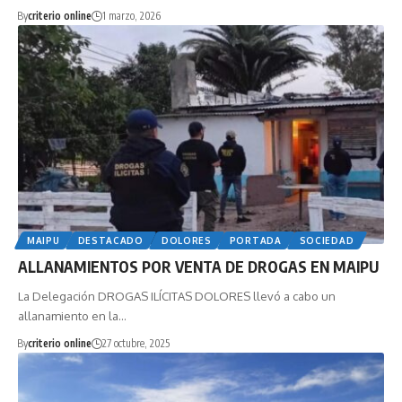
By
criterio online
1 marzo, 2026
MAIPU
DESTACADO
DOLORES
PORTADA
SOCIEDAD
ALLANAMIENTOS POR VENTA DE DROGAS EN MAIPU
La Delegación DROGAS ILÍCITAS DOLORES llevó a cabo un
allanamiento en la…
By
criterio online
27 octubre, 2025