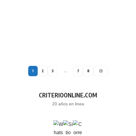
1
2
3
…
7
8
CRITERIOONLINE.COM
20 años en linea