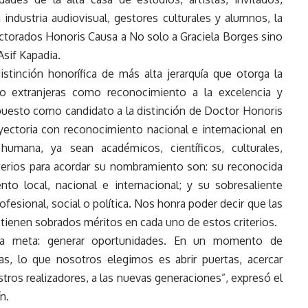
 industria audiovisual, gestores culturales y alumnos, la
ctorados Honoris Causa a No solo a Graciela Borges sino
Asif Kapadia.
stinción honorífica de más alta jerarquía que otorga la
 o extranjeras como reconocimiento a la excelencia y
puesto como candidato a la distinción de Doctor Honoris
yectoria con reconocimiento nacional e internacional en
humana, ya sean académicos, científicos, culturales,
riterios para acordar su nombramiento son: su reconocida
nto local, nacional e internacional; y su sobresaliente
profesional, social o política. Nos honra poder decir que las
ienen sobrados méritos en cada uno de estos criterios.
ica meta: generar oportunidades. En un momento de
as, lo que nosotros elegimos es abrir puertas, acercar
stros realizadores, a las nuevas generaciones”, expresó el
n.