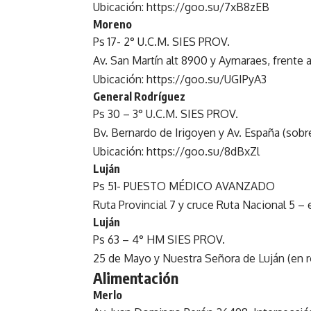
Ubicación:
https://goo.su/7xB8zEB
Moreno
Ps 17- 2° U.C.M. SIES PROV.
Av. San Martín alt 8900 y Aymaraes, frente a 
Ubicación:
https://goo.su/UGIPyA3
General Rodríguez
Ps 30 – 3° U.C.M. SIES PROV.
Bv. Bernardo de Irigoyen y Av. España (sobr
Ubicación:
https://goo.su/8dBxZl
Luján
Ps 51- PUESTO MÉDICO AVANZADO
Ruta Provincial 7 y cruce Ruta Nacional 5 –
Luján
Ps 63 – 4° HM SIES PROV.
25 de Mayo y Nuestra Señora de Luján (en 
Alimentación
Merlo