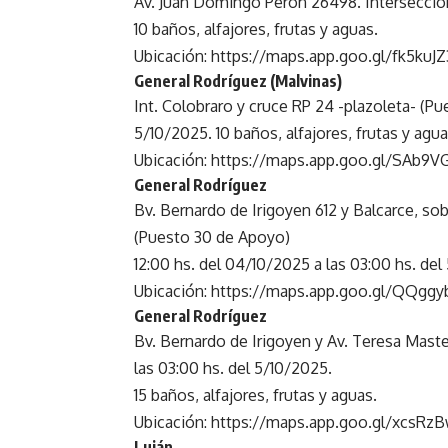
Av. Juan Domingo Perón 26498. Intersección 
10 baños, alfajores, frutas y aguas.
Ubicación:
https://maps.app.goo.gl/fk5ku
General Rodríguez (Malvinas)
Int. Colobraro y cruce RP 24 -plazoleta- (Pu
5/10/2025. 10 baños, alfajores, frutas y agua
Ubicación:
https://maps.app.goo.gl/SAb
General Rodríguez
Bv. Bernardo de Irigoyen 612 y Balcarce, s
(Puesto 30 de Apoyo)
12:00 hs. del 04/10/2025 a las 03:00 hs. del 
Ubicación:
https://maps.app.goo.gl/QQgg
General Rodríguez
Bv. Bernardo de Irigoyen y Av. Teresa Mastel
las 03:00 hs. del 5/10/2025.
15 baños, alfajores, frutas y aguas.
Ubicación:
https://maps.app.goo.gl/xcsRz
Luján