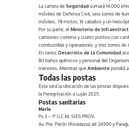
La cartera de
Seguridad
sumará 14.000 efec
móviles de Defensa Civil, seis torres de ilu
móviles, 78 motos, 16 caballos y un helicópte
Por su parte, el
Ministerio de Infraestruc
camiones cisterna y cuatro puntos con cani
combustible y operadores, y tres torres de 
En tanto,
Desarrollo de la Comunidad
asi
80 baños químicos y personal del Organis
menores. Mientras que
Ambiente
pondrá a
Todas las postas
Esta será la ubicación de las postas dispuest
la Peregrinación a Luján 2025.
Postas sanitarias
Merlo
Ps 2 – 1° U.C.M. SIES PROV.
Av. Pte. Perón (Rivadavia) alt 26500 y Par