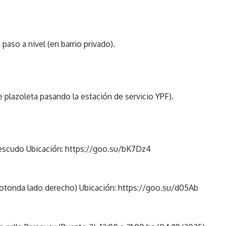
paso a nivel (en barrio privado).
e plazoleta pasando la estación de servicio YPF).
 escudo Ubicación:
https://goo.su/bK7Dz4
rotonda lado derecho) Ubicación:
https://goo.su/d05Ab