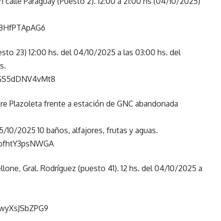
calle Paraguay (Puesto 2). 12:00 a 21:00 hs (04/10/2025)
JZ3HfPTApAG6
esto 23) 12:00 hs. del 04/10/2025 a las 03:00 hs. del
s.
9VGS5dDNV4vMt8
obre Plazoleta frente a estación de GNC abandonada
5/10/2025 10 baños, alfajores, frutas y aguas.
ybfhtY3psNWGA
lone, Gral. Rodríguez (puesto 41). 12 hs. del 04/10/2025 a
BwyXsJSbZPG9