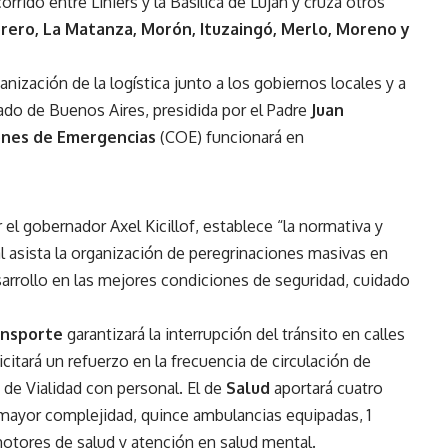
rrido entre Liniers y la Basílica de Luján y cruza otros
rero, La Matanza, Morón, Ituzaingó, Merlo, Moreno y
rganización de la logística junto a los gobiernos locales y a
ado de Buenos Aires, presidida por el Padre
Juan
ones de Emergencias
(COE) funcionará en
el gobernador Axel Kicillof, establece “la normativa y
l asista la organización de peregrinaciones masivas en
esarrollo en las mejores condiciones de seguridad, cuidado
ansporte
garantizará la interrupción del tránsito en calles
icitará un refuerzo en la frecuencia de circulación de
de Vialidad con personal. El de
Salud
aportará cuatro
 mayor complejidad, quince ambulancias equipadas, 1
otores de salud y atención en salud mental.