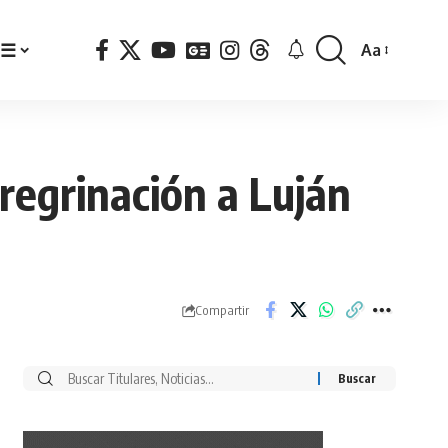
☰
Aa
Font
Resizer
regrinación a Luján
Compartir
Buscar
por: