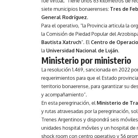
fue virtual. Tiene unos 63 kilómetros de reco
siete municipios bonaerenses:
Tres de Feb
General Rodríguez
.
Para el operativo, “la Provincia articula la o
la Comisión de Piedad Popular del Arzobisp
Bautista Xatruch
”. El
Centro de Operaci
la
Universidad Nacional de Luján
.
Ministerio por ministerio
La resolución 1.469, sancionada en 2022 por 
requerimientos para que el Estado provincia
territorio bonaerense, para garantizar su d
y acompañamiento”.
En esta peregrinación, el
Ministerio de Tr
y rutas atravesadas por la peregrinación, sol
Trenes Argentinos y dispondrá seis móviles 
unidades hospital móviles y un hospital de
shock room con centro operativo y 56 prom