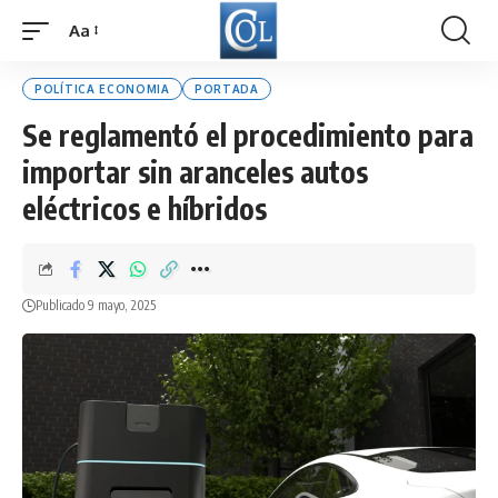
Aa
Font
Resizer
POLÍTICA ECONOMIA
PORTADA
Se reglamentó el procedimiento para
importar sin aranceles autos
eléctricos e híbridos
Publicado 9 mayo, 2025