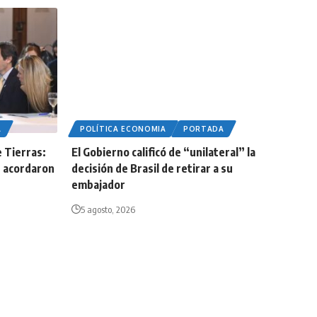
A
POLÍTICA ECONOMIA
PORTADA
e Tierras:
El Gobierno calificó de “unilateral” la
os acordaron
decisión de Brasil de retirar a su
embajador
5 agosto, 2026