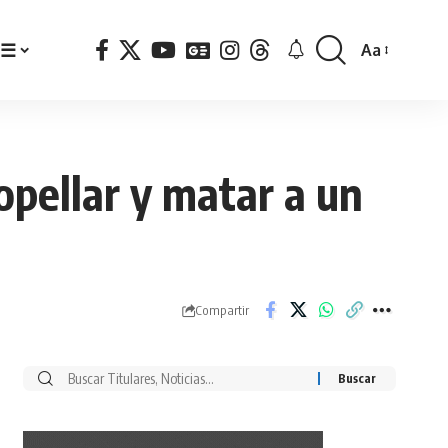
☰
Aa
Font
Resizer
opellar y matar a un
Compartir
Buscar
por: