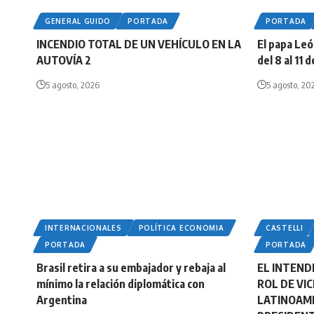
GENERAL GUIDO
PORTADA
PORTADA
INCENDIO TOTAL DE UN VEHÍCULO EN LA
El papa Leó
AUTOVÍA 2
del 8 al 11
5 agosto, 2026
5 agosto, 20
INTERNACIONALES
POLÍTICA ECONOMIA
CASTELLI
PORTADA
PORTADA
Brasil retira a su embajador y rebaja al
EL INTEND
mínimo la relación diplomática con
ROL DE VI
Argentina
LATINOAMÉ