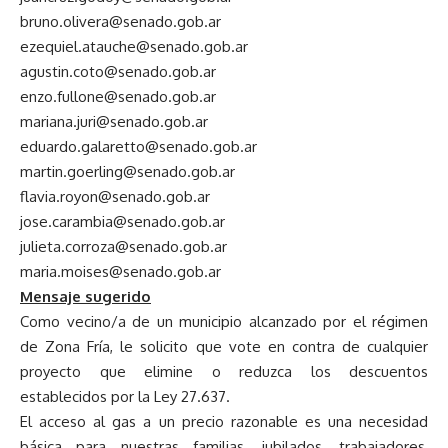
bruno.olivera@senado.gob.ar
ezequiel.atauche@senado.gob.ar
agustin.coto@senado.gob.ar
enzo.fullone@senado.gob.ar
mariana.juri@senado.gob.ar
eduardo.galaretto@senado.gob.ar
martin.goerling@senado.gob.ar
flavia.royon@senado.gob.ar
jose.carambia@senado.gob.ar
julieta.corroza@senado.gob.ar
maria.moises@senado.gob.ar
Mensaje sugerido
Como vecino/a de un municipio alcanzado por el régimen
de Zona Fría, le solicito que vote en contra de cualquier
proyecto que elimine o reduzca los descuentos
establecidos por la Ley 27.637.
El acceso al gas a un precio razonable es una necesidad
básica para nuestras familias, jubilados, trabajadores,