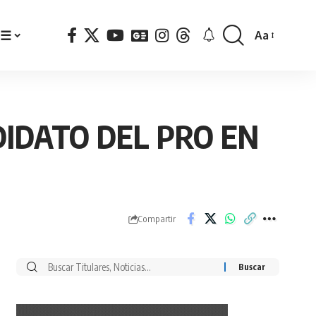
☰
Aa
Font
Resizer
DIDATO DEL PRO EN
Compartir
Buscar
por: